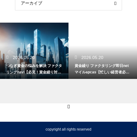
アーカイブ
2026.05.20
2026.05.20
つなぎ資金の悩みを解決 ファクタ
資金繰り ファクタリング即日net
リングnavi【必見！資金繰り対
マイルapcas【忙しい経営者必
策】
見】
copyright all rights reserved