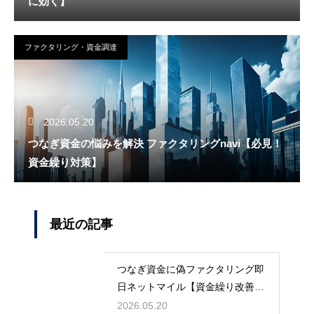
に効く】
ファクタリング・資金調達
2026.05.20
つなぎ資金の悩みを解決 ファクタリングnavi【必見！
資金繰り対策】
最近の記事
つなぎ資金に偽ファクタリング即
日ネットマイル【資金繰り改善に
最適】
2026.05.20