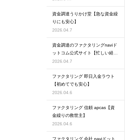
資金調達うりかけ堂【急な資金繰
りにも安心】
2026.04.7
資金調達のファクタリングnaviド
ットコム公式サイト【忙しい経営
者必見】
2026.04.7
ファクタリング 即日入金ラウト
【初めてでも安心】
2026.04.6
ファクタリング 信頼 apcas【資
金繰りの救世主】
2026.04.6
ファクタリング 会社 naviドット