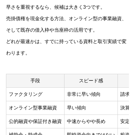
早さを重視するなら、候補は大きく3つです。
売掛債権を現金化する方法、オンライン型の事業融資、
そして既存の借入枠や当座枠の活用です。
どれが最速かは、すでに持っている資料と取引実績で変
わります。
手段
スピード感
向
ファクタリング
非常に早い傾向
請求済
オンライン型事業融資
早い傾向
決算や
公的融資や保証付き融資
中速からやや長め
安定調
補助金・助成金
即時資金向きではない
投資や