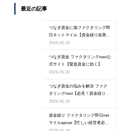
最近の記事
つなぎ資金に偽ファクタリング即
日ネットマイル【資金繰り改善に
最適】
2026.05.20
つなぎ資金 ファクタリングnavi公
式サイト【緊急資金に効く】
2026.05.20
つなぎ資金の悩みを解決 ファク
タリングnavi【必見！資金繰り対
策】
2026.05.20
資金繰り ファクタリング即日net
マイルapcas【忙しい経営者必
見】
2026.05.20