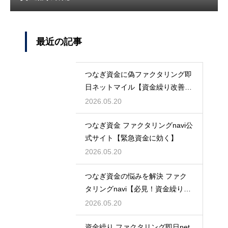
最近の記事
つなぎ資金に偽ファクタリング即
日ネットマイル【資金繰り改善に
最適】
2026.05.20
つなぎ資金 ファクタリングnavi公
式サイト【緊急資金に効く】
2026.05.20
つなぎ資金の悩みを解決 ファク
タリングnavi【必見！資金繰り対
策】
2026.05.20
資金繰り ファクタリング即日net