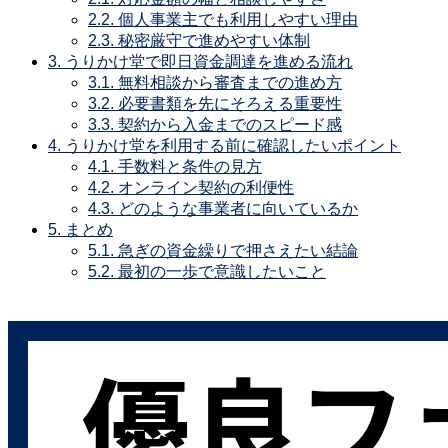
2.2.
個人事業主でも利用しやすい理由
2.3.
秘密厳守で進めやすい体制
3.
うりかけ堂で即日資金調達を進める流れ
3.1.
無料相談から審査までの進め方
3.2.
必要書類を先にそろえる重要性
3.3.
契約から入金までのスピード感
4.
うりかけ堂を利用する前に確認したいポイント
4.1.
手数料と条件の見方
4.2.
オンライン契約の利便性
4.3.
どのような事業者に向いているか
5.
まとめ
5.1.
急ぎの資金繰りで押さえたい結論
5.2.
最初の一歩で意識したいこと